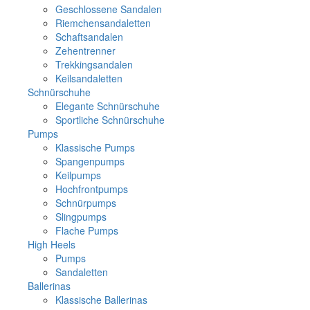
Geschlossene Sandalen
Riemchensandaletten
Schaftsandalen
Zehentrenner
Trekkingsandalen
Keilsandaletten
Schnürschuhe
Elegante Schnürschuhe
Sportliche Schnürschuhe
Pumps
Klassische Pumps
Spangenpumps
Keilpumps
Hochfrontpumps
Schnürpumps
Slingpumps
Flache Pumps
High Heels
Pumps
Sandaletten
Ballerinas
Klassische Ballerinas