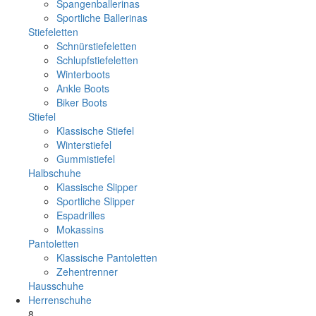
Spangenballerinas
Sportliche Ballerinas
Stiefeletten
Schnürstiefeletten
Schlupfstiefeletten
Winterboots
Ankle Boots
Biker Boots
Stiefel
Klassische Stiefel
Winterstiefel
Gummistiefel
Halbschuhe
Klassische Slipper
Sportliche Slipper
Espadrilles
Mokassins
Pantoletten
Klassische Pantoletten
Zehentrenner
Hausschuhe
Herrenschuhe
8