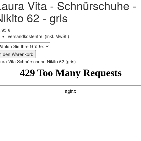
Laura Vita - Schnürschuhe -
ikito 62 - gris
,95 €
versandkostenfrei
(inkl. MwSt.)
In den Warenkorb
ura Vita Schnürschuhe Nikito 62 (gris)