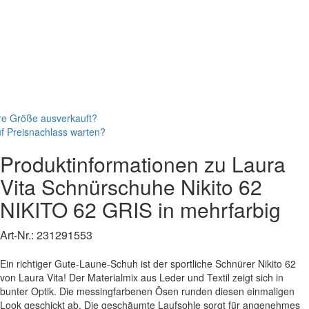
re Größe ausverkauft?
f Preisnachlass warten?
Produktinformationen zu
Laura
Vita
Schnürschuhe
Nikito 62
NIKITO 62 GRIS
in mehrfarbig
Art-Nr.:
231291553
Ein richtiger Gute-Laune-Schuh ist der sportliche Schnürer Nikito 62
von Laura Vita! Der Materialmix aus Leder und Textil zeigt sich in
bunter Optik. Die messingfarbenen Ösen runden diesen einmaligen
Look geschickt ab. Die geschäumte Laufsohle sorgt für angenehmes