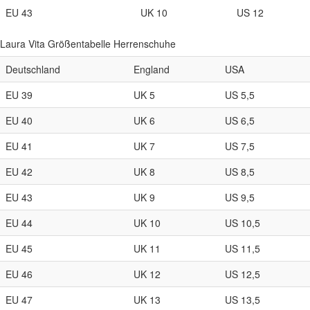
EU 43
UK 10
US 12
Laura Vita Größentabelle Herrenschuhe
Deutschland
England
USA
EU 39
UK 5
US 5,5
EU 40
UK 6
US 6,5
EU 41
UK 7
US 7,5
EU 42
UK 8
US 8,5
EU 43
UK 9
US 9,5
EU 44
UK 10
US 10,5
EU 45
UK 11
US 11,5
EU 46
UK 12
US 12,5
EU 47
UK 13
US 13,5