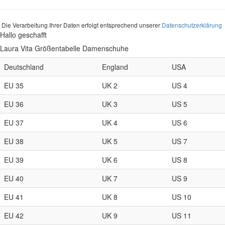
Die Verarbeitung Ihrer Daten erfolgt entsprechend unserer
Datenschutzerklärung
Hallo geschafft
Laura Vita Größentabelle Damenschuhe
Deutschland
England
USA
EU 35
UK 2
US 4
EU 36
UK 3
US 5
EU 37
UK 4
US 6
EU 38
UK 5
US 7
EU 39
UK 6
US 8
EU 40
UK 7
US 9
EU 41
UK 8
US 10
EU 42
UK 9
US 11