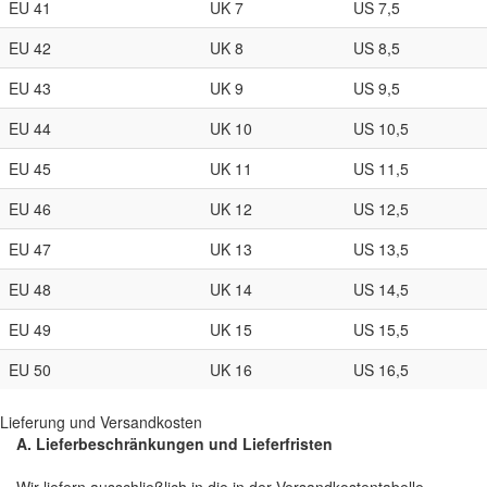
EU 41
UK 7
US 7,5
EU 42
UK 8
US 8,5
EU 43
UK 9
US 9,5
EU 44
UK 10
US 10,5
EU 45
UK 11
US 11,5
EU 46
UK 12
US 12,5
EU 47
UK 13
US 13,5
EU 48
UK 14
US 14,5
EU 49
UK 15
US 15,5
EU 50
UK 16
US 16,5
Lieferung und Versandkosten
A. Lieferbeschränkungen und Lieferfristen
Wir liefern ausschließlich in die in der Versandkostentabelle