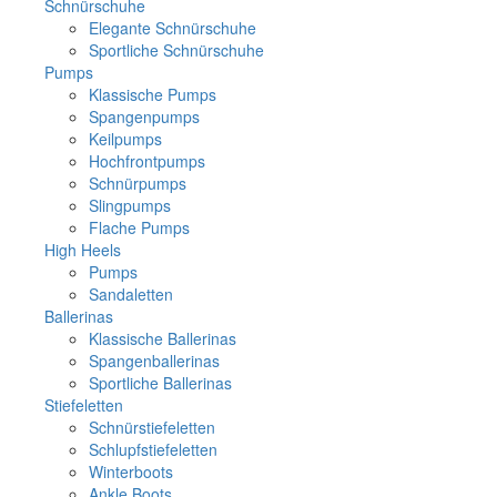
Schnürschuhe
Elegante Schnürschuhe
Sportliche Schnürschuhe
Pumps
Klassische Pumps
Spangenpumps
Keilpumps
Hochfrontpumps
Schnürpumps
Slingpumps
Flache Pumps
High Heels
Pumps
Sandaletten
Ballerinas
Klassische Ballerinas
Spangenballerinas
Sportliche Ballerinas
Stiefeletten
Schnürstiefeletten
Schlupfstiefeletten
Winterboots
Ankle Boots