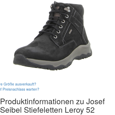
re Größe ausverkauft?
f Preisnachlass warten?
Produktinformationen zu
Josef
Seibel
Stiefeletten
Leroy 52