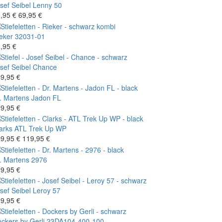
sef Seibel
Lenny 50
,95 €
69,95 €
eker
32031-01
,95 €
sef Seibel
Chance
9,95 €
. Martens
Jadon FL
9,95 €
arks
ATL Trek Up WP
9,95 €
119,95 €
. Martens
2976
9,95 €
sef Seibel
Leroy 57
9,95 €
ckers by Gerli
23DA104-400-100