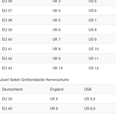
EU 36
UK 3
US 5
EU 37
UK 4
US 6
EU 38
UK 5
US 7
EU 39
UK 6
US 8
EU 40
UK 7
US 9
EU 41
UK 8
US 10
EU 42
UK 9
US 11
EU 43
UK 10
US 12
Josef Seibel Größentabelle Herrenschuhe
Deutschland
England
USA
EU 39
UK 5
US 5,5
EU 40
UK 6
US 6,5