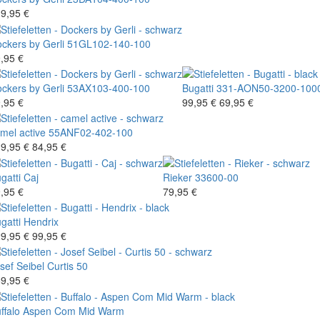
9,95 €
ckers by Gerli
51GL102-140-100
,95 €
ckers by Gerli
53AX103-400-100
Bugatti
331-AON50-3200-100
,95 €
99,95 €
69,95 €
mel active
55ANF02-402-100
9,95 €
84,95 €
gatti
Caj
Rieker
33600-00
,95 €
79,95 €
gatti
Hendrix
9,95 €
99,95 €
sef Seibel
Curtis 50
9,95 €
ffalo
Aspen Com Mid Warm