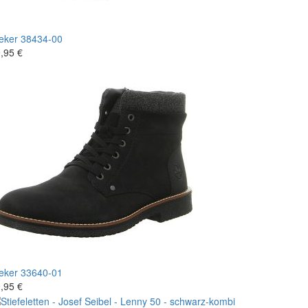
eker
38434-00
,95 €
eker
33640-01
,95 €