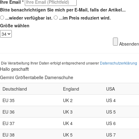
Ihre Email
*
Bitte benachrichtigen Sie mich per E-Mail, falls der Artikel...
...wieder verfügbar ist.
...im Preis reduziert wird.
Größe wählen
Absenden
Die Verarbeitung Ihrer Daten erfolgt entsprechend unserer
Datenschutzerklärung
Hallo geschafft
Gemini Größentabelle Damenschuhe
Deutschland
England
USA
EU 35
UK 2
US 4
EU 36
UK 3
US 5
EU 37
UK 4
US 6
EU 38
UK 5
US 7