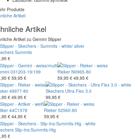
Laufsohle: Gummi/Synthetik
hr Produkte
nliche Artikel
hnliche Artikel
nliche Artikel zu Gemini Slipper
echers
Summits
,95 €
mini
031203-19/199
Rieker
N0965-80
,95 €
59,95 €
59,95 €
49,95 €
eker
49977-80
Skechers
Ultra Flex 3.0
,95 €
49,95 €
99,95 €
tiker
44C1578
Rieker
52560-80
,95 €
44,95 €
59,95 €
echers
Slip-Ins:Summits-Hig
,95 €