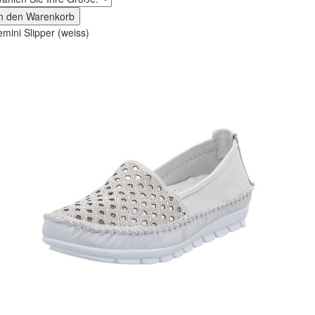
In den Warenkorb
mini Slipper (weiss)