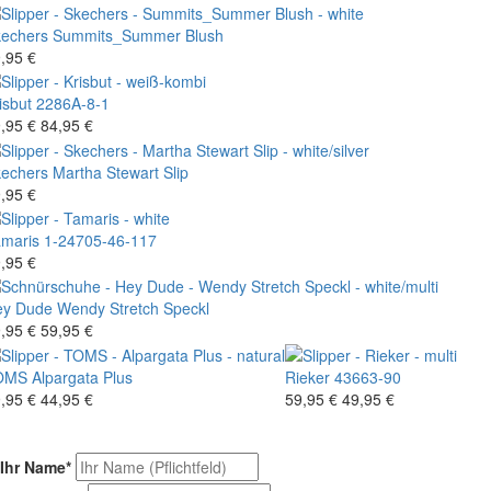
echers
Summits_Summer Blush
,95 €
isbut
2286A-8-1
,95 €
84,95 €
echers
Martha Stewart Slip
,95 €
maris
1-24705-46-117
,95 €
ey Dude
Wendy Stretch Speckl
,95 €
59,95 €
OMS
Alpargata Plus
Rieker
43663-90
,95 €
44,95 €
59,95 €
49,95 €
Ihr Name
*