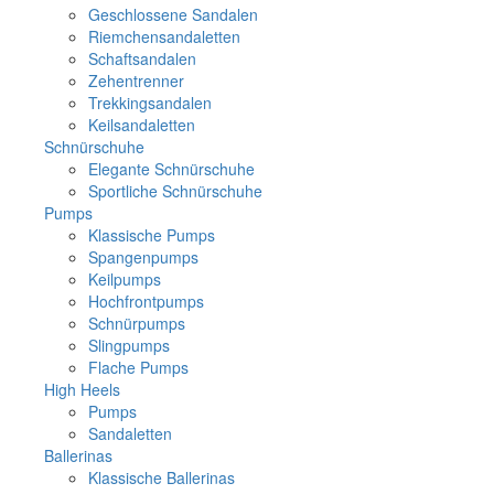
Geschlossene Sandalen
Riemchensandaletten
Schaftsandalen
Zehentrenner
Trekkingsandalen
Keilsandaletten
Schnürschuhe
Elegante Schnürschuhe
Sportliche Schnürschuhe
Pumps
Klassische Pumps
Spangenpumps
Keilpumps
Hochfrontpumps
Schnürpumps
Slingpumps
Flache Pumps
High Heels
Pumps
Sandaletten
Ballerinas
Klassische Ballerinas