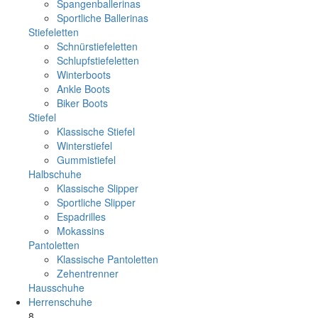
Spangenballerinas
Sportliche Ballerinas
Stiefeletten
Schnürstiefeletten
Schlupfstiefeletten
Winterboots
Ankle Boots
Biker Boots
Stiefel
Klassische Stiefel
Winterstiefel
Gummistiefel
Halbschuhe
Klassische Slipper
Sportliche Slipper
Espadrilles
Mokassins
Pantoletten
Klassische Pantoletten
Zehentrenner
Hausschuhe
Herrenschuhe
8