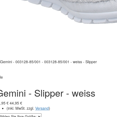
le
Gemini - Slipper - weiss
,95 €
44,95 €
(inkl. MwSt. zzgl.
Versand
)