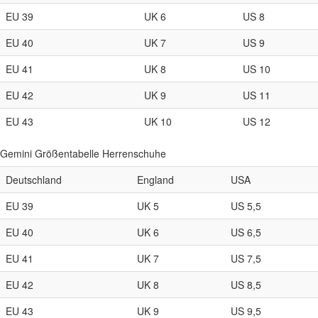
EU 39
UK 6
US 8
EU 40
UK 7
US 9
EU 41
UK 8
US 10
EU 42
UK 9
US 11
EU 43
UK 10
US 12
Gemini Größentabelle Herrenschuhe
Deutschland
England
USA
EU 39
UK 5
US 5,5
EU 40
UK 6
US 6,5
EU 41
UK 7
US 7,5
EU 42
UK 8
US 8,5
EU 43
UK 9
US 9,5