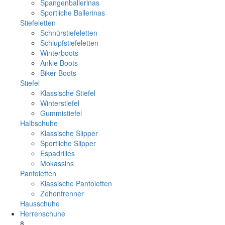
Spangenballerinas
Sportliche Ballerinas
Stiefeletten
Schnürstiefeletten
Schlupfstiefeletten
Winterboots
Ankle Boots
Biker Boots
Stiefel
Klassische Stiefel
Winterstiefel
Gummistiefel
Halbschuhe
Klassische Slipper
Sportliche Slipper
Espadrilles
Mokassins
Pantoletten
Klassische Pantoletten
Zehentrenner
Hausschuhe
Herrenschuhe
8