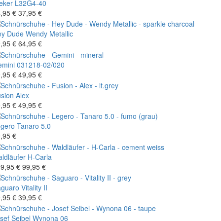
eker
L32G4-40
,95 €
37,95 €
ey Dude
Wendy Metallic
,95 €
64,95 €
mini
031218-02/020
,95 €
49,95 €
sion
Alex
,95 €
49,95 €
gero
Tanaro 5.0
,95 €
ldläufer
H-Carla
9,95 €
99,95 €
aguaro
Vitality II
,95 €
39,95 €
sef Seibel
Wynona 06