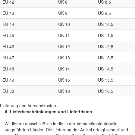
EU 42
UK 8
US 8,5
EU 43
UK 9
US 9,5
EU 44
UK 10
US 10,5
EU 45
UK 11
US 11,5
EU 46
UK 12
US 12,5
EU 47
UK 13
US 13,5
EU 48
UK 14
US 14,5
EU 49
UK 15
US 15,5
EU 50
UK 16
US 16,5
Lieferung und Versandkosten
A. Lieferbeschränkungen und Lieferfristen
Wir liefern ausschließlich in die in der Versandkostentabelle
aufgeführten Länder. Die Lieferung der Artikel erfolgt schnell und