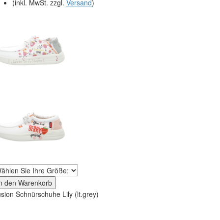
(inkl. MwSt. zzgl.
Versand
)
In den Warenkorb
sion Schnürschuhe Lily (lt.grey)