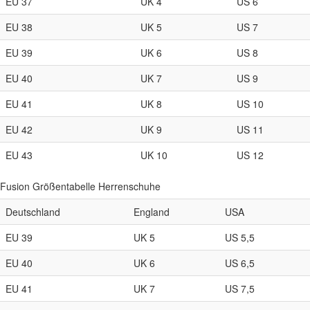
EU 37
UK 4
US 6
EU 38
UK 5
US 7
EU 39
UK 6
US 8
EU 40
UK 7
US 9
EU 41
UK 8
US 10
EU 42
UK 9
US 11
EU 43
UK 10
US 12
Fusion Größentabelle Herrenschuhe
Deutschland
England
USA
EU 39
UK 5
US 5,5
EU 40
UK 6
US 6,5
EU 41
UK 7
US 7,5