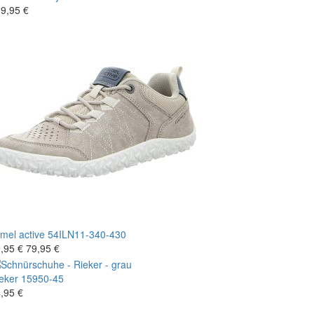
9,95 €
mel active
54ILN11-340-430
,95 €
79,95 €
eker
15950-45
,95 €