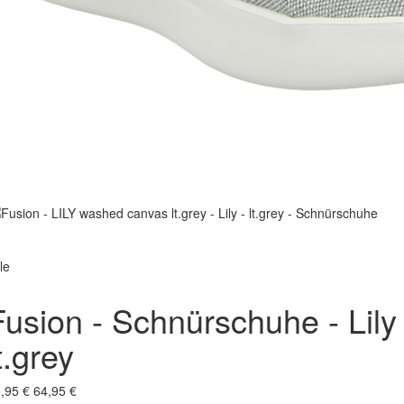
le
Fusion - Schnürschuhe - Lily 
t.grey
,95 €
64,95 €