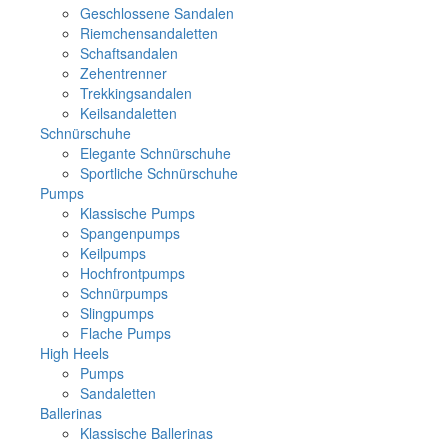
Geschlossene Sandalen
Riemchensandaletten
Schaftsandalen
Zehentrenner
Trekkingsandalen
Keilsandaletten
Schnürschuhe
Elegante Schnürschuhe
Sportliche Schnürschuhe
Pumps
Klassische Pumps
Spangenpumps
Keilpumps
Hochfrontpumps
Schnürpumps
Slingpumps
Flache Pumps
High Heels
Pumps
Sandaletten
Ballerinas
Klassische Ballerinas