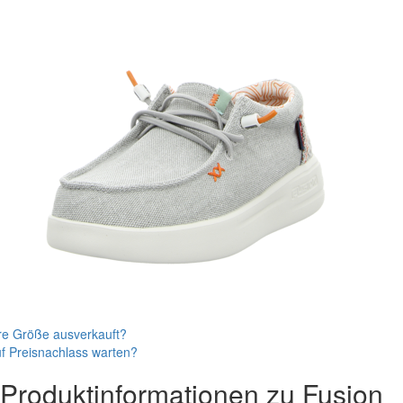
re Größe ausverkauft?
f Preisnachlass warten?
Produktinformationen zu
Fusion