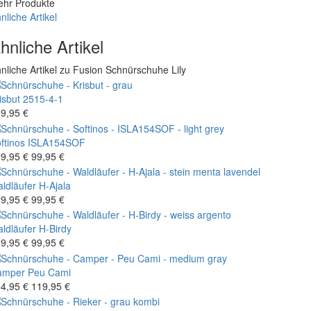
hr Produkte
nliche Artikel
hnliche Artikel
nliche Artikel zu Fusion Schnürschuhe Lily
isbut
2515-4-1
9,95 €
ftinos
ISLA154SOF
9,95 €
99,95 €
ldläufer
H-Ajala
9,95 €
99,95 €
ldläufer
H-Birdy
9,95 €
99,95 €
amper
Peu Cami
4,95 €
119,95 €