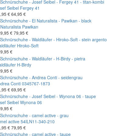
sef Seibel
Fergey 41
,95 €
64,95 €
 Naturalista
Pawikan
9,95 €
79,95 €
ldläufer
Hiroko-Soft
9,95 €
ldläufer
H-Birdy
9,95 €
drea Conti
0345767-1873
,95 €
69,95 €
sef Seibel
Wynona 06
9,95 €
mel active
54ILN11-340-210
,95 €
79,95 €