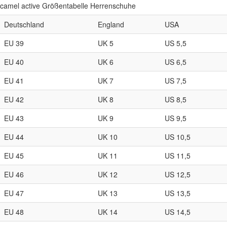
camel active Größentabelle Herrenschuhe
Deutschland
England
USA
EU 39
UK 5
US 5,5
EU 40
UK 6
US 6,5
EU 41
UK 7
US 7,5
EU 42
UK 8
US 8,5
EU 43
UK 9
US 9,5
EU 44
UK 10
US 10,5
EU 45
UK 11
US 11,5
EU 46
UK 12
US 12,5
EU 47
UK 13
US 13,5
EU 48
UK 14
US 14,5