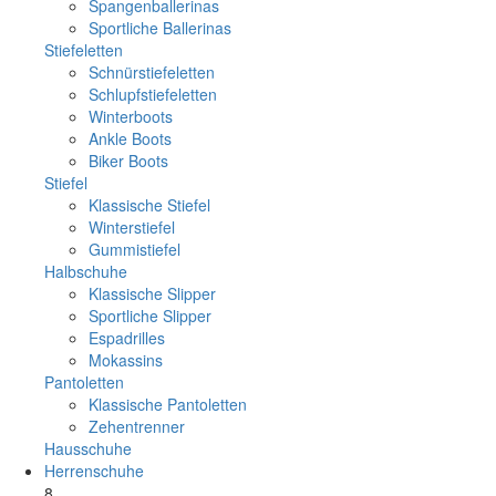
Spangenballerinas
Sportliche Ballerinas
Stiefeletten
Schnürstiefeletten
Schlupfstiefeletten
Winterboots
Ankle Boots
Biker Boots
Stiefel
Klassische Stiefel
Winterstiefel
Gummistiefel
Halbschuhe
Klassische Slipper
Sportliche Slipper
Espadrilles
Mokassins
Pantoletten
Klassische Pantoletten
Zehentrenner
Hausschuhe
Herrenschuhe
8