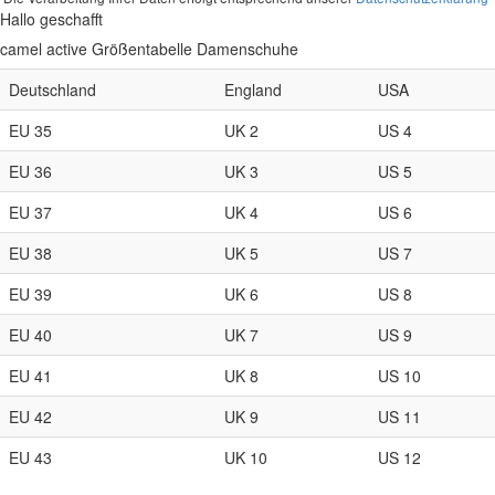
Hallo geschafft
camel active Größentabelle Damenschuhe
Deutschland
England
USA
EU 35
UK 2
US 4
EU 36
UK 3
US 5
EU 37
UK 4
US 6
EU 38
UK 5
US 7
EU 39
UK 6
US 8
EU 40
UK 7
US 9
EU 41
UK 8
US 10
EU 42
UK 9
US 11
EU 43
UK 10
US 12