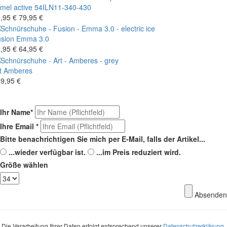
mel active
54ILN11-340-430
,95 €
79,95 €
sion
Emma 3.0
,95 €
64,95 €
t
Amberes
9,95 €
Ihr Name
*
Ihre Email
*
Bitte benachrichtigen Sie mich per E-Mail, falls der Artikel...
...wieder verfügbar ist.
...im Preis reduziert wird.
Größe wählen
Absenden
Die Verarbeitung Ihrer Daten erfolgt entsprechend unserer
Datenschutzerklärung