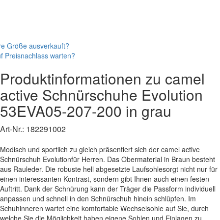
re Größe ausverkauft?
f Preisnachlass warten?
Produktinformationen zu
camel
active
Schnürschuhe
Evolution
53EVA05-207-200
in grau
Art-Nr.:
182291002
Modisch und sportlich zu gleich präsentiert sich der camel active
Schnürschuh Evolutionfür Herren. Das Obermaterial in Braun besteht
aus Rauleder. Die robuste hell abgesetzte Laufsohlesorgt nicht nur für
einen interessanten Kontrast, sondern gibt Ihnen auch einen festen
Auftritt. Dank der Schnürung kann der Träger die Passform individuell
anpassen und schnell in den Schnürschuh hinein schlüpfen. Im
Schuhinneren wartet eine komfortable Wechselsohle auf Sie, durch
welche Sie die Möglichkeit haben eigene Sohlen und Einlagen zu