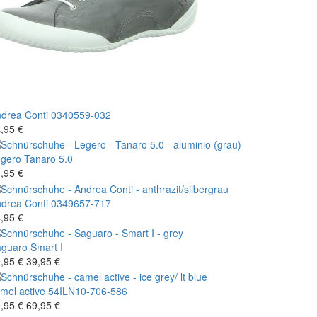
drea Conti
0340559-032
,95 €
gero
Tanaro 5.0
,95 €
drea Conti
0349657-717
,95 €
aguaro
Smart I
,95 €
39,95 €
mel active
54ILN10-706-586
,95 €
69,95 €