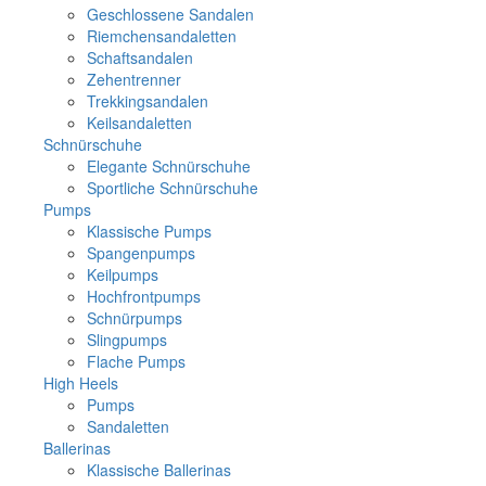
Geschlossene Sandalen
Riemchensandaletten
Schaftsandalen
Zehentrenner
Trekkingsandalen
Keilsandaletten
Schnürschuhe
Elegante Schnürschuhe
Sportliche Schnürschuhe
Pumps
Klassische Pumps
Spangenpumps
Keilpumps
Hochfrontpumps
Schnürpumps
Slingpumps
Flache Pumps
High Heels
Pumps
Sandaletten
Ballerinas
Klassische Ballerinas