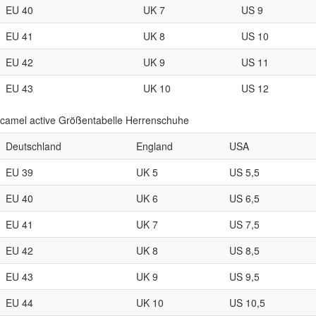
EU 40
UK 7
US 9
EU 41
UK 8
US 10
EU 42
UK 9
US 11
EU 43
UK 10
US 12
camel active Größentabelle Herrenschuhe
Deutschland
England
USA
EU 39
UK 5
US 5,5
EU 40
UK 6
US 6,5
EU 41
UK 7
US 7,5
EU 42
UK 8
US 8,5
EU 43
UK 9
US 9,5
EU 44
UK 10
US 10,5