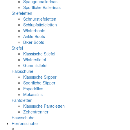
Spangenballerinas
Sportliche Ballerinas
Stiefeletten
Schnürstiefeletten
Schlupfstiefeletten
Winterboots
Ankle Boots
Biker Boots
Stiefel
Klassische Stiefel
Winterstiefel
Gummistiefel
Halbschuhe
Klassische Slipper
Sportliche Slipper
Espadrilles
Mokassins
Pantoletten
Klassische Pantoletten
Zehentrenner
Hausschuhe
Herrenschuhe
8