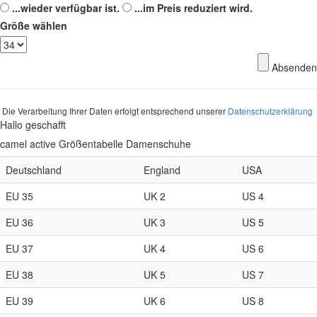
...wieder verfügbar ist.
...im Preis reduziert wird.
Größe wählen
Absenden
Die Verarbeitung Ihrer Daten erfolgt entsprechend unserer
Datenschutzerklärung
Hallo geschafft
camel active Größentabelle Damenschuhe
Deutschland
England
USA
EU 35
UK 2
US 4
EU 36
UK 3
US 5
EU 37
UK 4
US 6
EU 38
UK 5
US 7
EU 39
UK 6
US 8