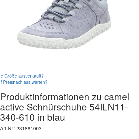
re Größe ausverkauft?
f Preisnachlass warten?
Produktinformationen zu
camel
active
Schnürschuhe
54ILN11-
340-610
in blau
Art-Nr.:
231861003