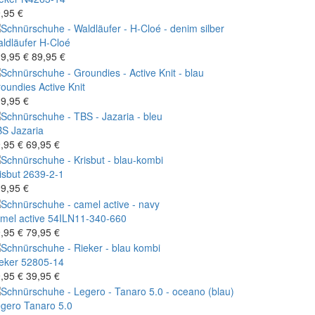
,95 €
ldläufer
H-Cloé
9,95 €
89,95 €
oundies
Active Knit
9,95 €
BS
Jazaria
,95 €
69,95 €
isbut
2639-2-1
9,95 €
mel active
54ILN11-340-660
,95 €
79,95 €
eker
52805-14
,95 €
39,95 €
gero
Tanaro 5.0