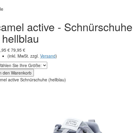
le
camel active - Schnürschuhe
 hellblau
,95 €
79,95 €
(inkl. MwSt. zzgl.
Versand
)
In den Warenkorb
mel active Schnürschuhe (hellblau)