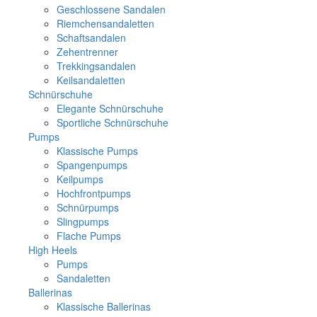
Geschlossene Sandalen
Riemchensandaletten
Schaftsandalen
Zehentrenner
Trekkingsandalen
Keilsandaletten
Schnürschuhe
Elegante Schnürschuhe
Sportliche Schnürschuhe
Pumps
Klassische Pumps
Spangenpumps
Keilpumps
Hochfrontpumps
Schnürpumps
Slingpumps
Flache Pumps
High Heels
Pumps
Sandaletten
Ballerinas
Klassische Ballerinas