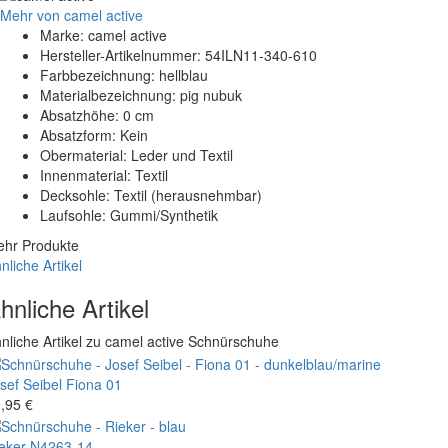
Mehr von camel active
Marke: camel active
Hersteller-Artikelnummer: 54ILN11-340-610
Farbbezeichnung: hellblau
Materialbezeichnung: pig nubuk
Absatzhöhe: 0 cm
Absatzform: Kein
Obermaterial: Leder und Textil
Innenmaterial: Textil
Decksohle: Textil (herausnehmbar)
Laufsohle: Gummi/Synthetik
hr Produkte
nliche Artikel
hnliche Artikel
nliche Artikel zu camel active Schnürschuhe
sef Seibel
Fiona 01
,95 €
eker
N4263-14