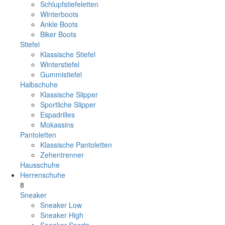
Schlupfstiefeletten
Winterboots
Ankle Boots
Biker Boots
Stiefel
Klassische Stiefel
Winterstiefel
Gummistiefel
Halbschuhe
Klassische Slipper
Sportliche Slipper
Espadrilles
Mokassins
Pantoletten
Klassische Pantoletten
Zehentrenner
Hausschuhe
Herrenschuhe
8
Sneaker
Sneaker Low
Sneaker High
Sneaker Sports