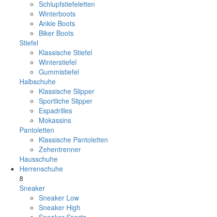
Schlupfstiefeletten
Winterboots
Ankle Boots
Biker Boots
Stiefel
Klassische Stiefel
Winterstiefel
Gummistiefel
Halbschuhe
Klassische Slipper
Sportliche Slipper
Espadrilles
Mokassins
Pantoletten
Klassische Pantoletten
Zehentrenner
Hausschuhe
Herrenschuhe
8
Sneaker
Sneaker Low
Sneaker High
Sneaker Sports