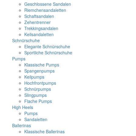
Geschlossene Sandalen
Riemchensandaletten
Schaftsandalen
Zehentrenner
Trekkingsandalen
Keilsandaletten
Schnürschuhe
Elegante Schnürschuhe
Sportliche Schnürschuhe
Pumps
Klassische Pumps
Spangenpumps
Keilpumps
Hochfrontpumps
Schnürpumps
Slingpumps
Flache Pumps
High Heels
Pumps
Sandaletten
Ballerinas
Klassische Ballerinas