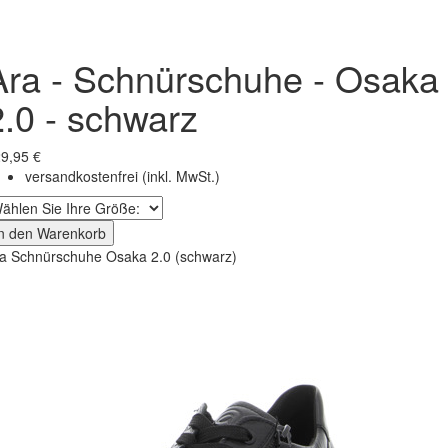
Ara - Schnürschuhe - Osaka
2.0 - schwarz
9,95 €
versandkostenfrei
(inkl. MwSt.)
In den Warenkorb
a Schnürschuhe Osaka 2.0 (schwarz)