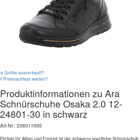
re Größe ausverkauft?
f Preisnachlass warten?
Produktinformationen zu
Ara
Schnürschuhe
Osaka 2.0
12-
24801-30
in schwarz
Art-Nr.:
236011005
Perfekt für Alltag und Freizeit ist der schwarze sportliche Schnürschuh