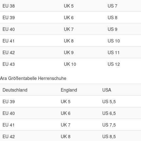
EU 38
UK 5
US 7
EU 39
UK 6
US 8
EU 40
UK 7
US 9
EU 41
UK 8
US 10
EU 42
UK 9
US 11
EU 43
UK 10
US 12
Ara Größentabelle Herrenschuhe
Deutschland
England
USA
EU 39
UK 5
US 5,5
EU 40
UK 6
US 6,5
EU 41
UK 7
US 7,5
EU 42
UK 8
US 8,5