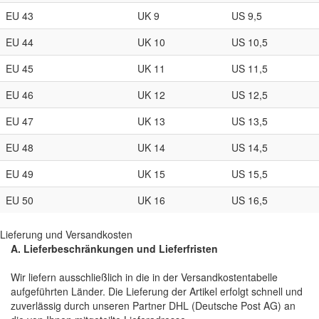
EU 43
UK 9
US 9,5
EU 44
UK 10
US 10,5
EU 45
UK 11
US 11,5
EU 46
UK 12
US 12,5
EU 47
UK 13
US 13,5
EU 48
UK 14
US 14,5
EU 49
UK 15
US 15,5
EU 50
UK 16
US 16,5
Lieferung und Versandkosten
A. Lieferbeschränkungen und Lieferfristen
Wir liefern ausschließlich in die in der Versandkostentabelle
aufgeführten Länder. Die Lieferung der Artikel erfolgt schnell und
zuverlässig durch unseren Partner DHL (Deutsche Post AG) an