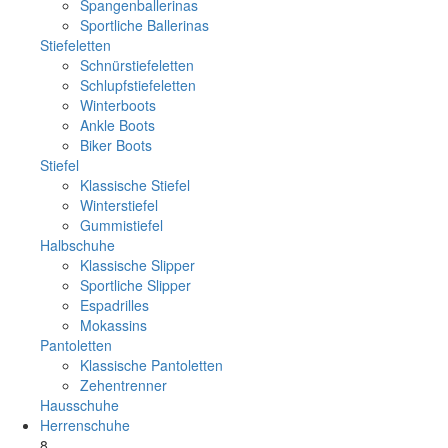
Spangenballerinas
Sportliche Ballerinas
Stiefeletten
Schnürstiefeletten
Schlupfstiefeletten
Winterboots
Ankle Boots
Biker Boots
Stiefel
Klassische Stiefel
Winterstiefel
Gummistiefel
Halbschuhe
Klassische Slipper
Sportliche Slipper
Espadrilles
Mokassins
Pantoletten
Klassische Pantoletten
Zehentrenner
Hausschuhe
Herrenschuhe
8