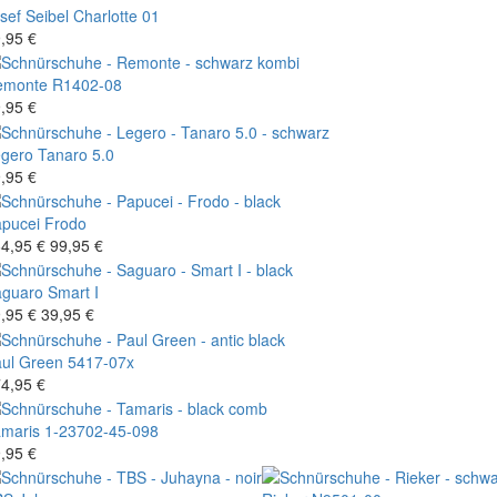
sef Seibel
Charlotte 01
,95 €
emonte
R1402-08
,95 €
gero
Tanaro 5.0
,95 €
pucei
Frodo
4,95 €
99,95 €
aguaro
Smart I
,95 €
39,95 €
ul Green
5417-07x
4,95 €
maris
1-23702-45-098
,95 €