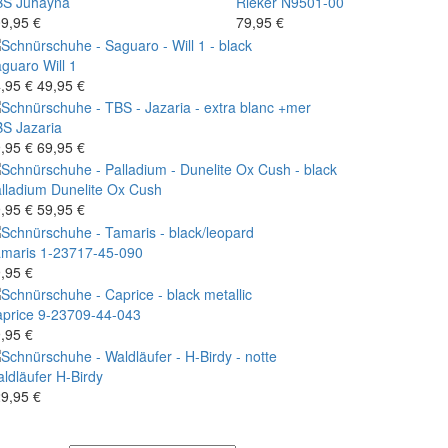
BS
Juhayna
Rieker
N9501-00
9,95 €
79,95 €
aguaro
Will 1
,95 €
49,95 €
BS
Jazaria
,95 €
69,95 €
lladium
Dunelite Ox Cush
,95 €
59,95 €
maris
1-23717-45-090
,95 €
price
9-23709-44-043
,95 €
ldläufer
H-Birdy
9,95 €